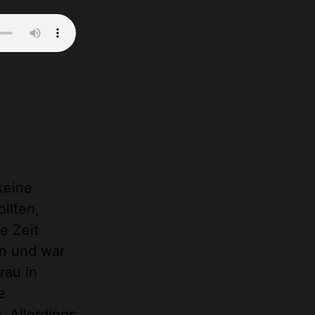
keine
llten,
e Zeit
in und war
rau in
e
. Allerdings