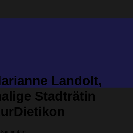
arianne Landolt,
lige Stadträtin
turDietikon
 Kommentare