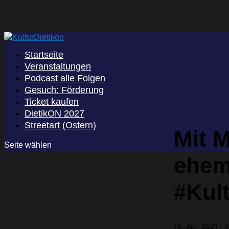
Startseite
Veranstaltungen
Podcast alle Folgen
Gesuch: Förderung
Ticket kaufen
DietikON 2027
Streetart (Ostern)
Mit M
Seite wählen
ehema
#Kul
15. Apr. 2021
|
0