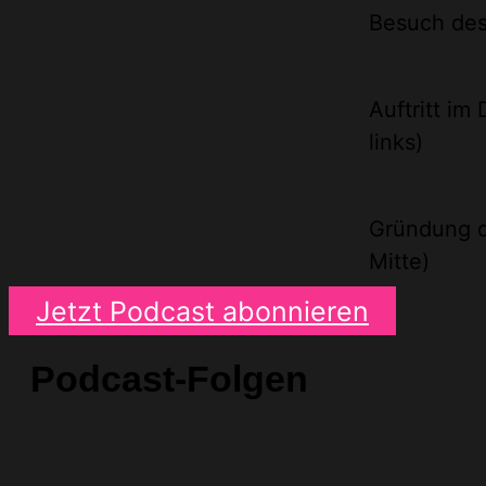
Besuch des 
Auftritt im
links)
Gründung de
Mitte)
Jetzt Podcast abonnieren
Podcast-Folgen