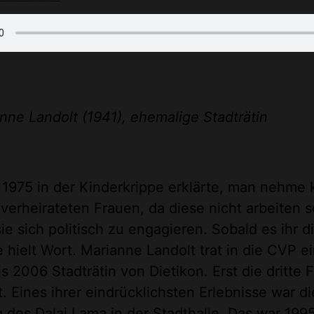
nne Landolt (1941), ehemalige Stadträtin
 1975 in der Kinderkrippe erklärte, man nehme 
verheirateten Frauen, da diese nicht arbeiten so
ie sich politisch zu engagieren. Sobald es ihr di
e hielt Wort. Marianne Landolt trat in die CVP e
s 2006 Stadträtin von Dietikon. Erst die dritte F
 Eines ihrer eindrücklichsten Erlebnisse war di
des Dalai Lama in der Stadthalle. Das war 1995