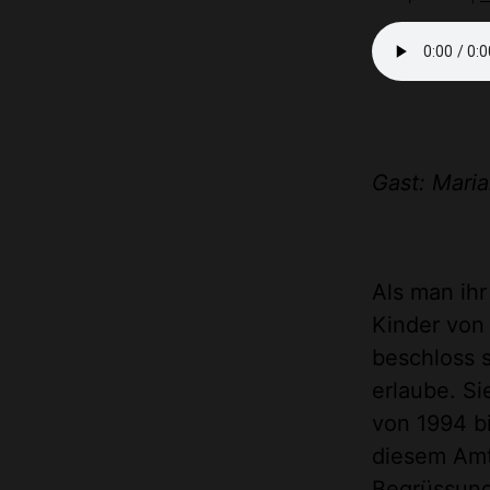
Gast: Maria
Als man ihr
Kinder von 
beschloss s
erlaube. Si
von 1994 bi
diesem Amt.
Begrüssung 