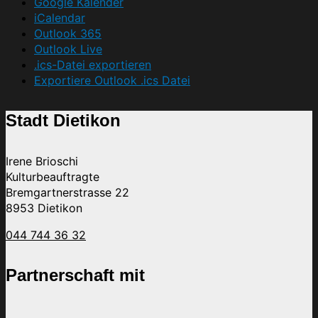
Google Kalender
iCalendar
Outlook 365
Outlook Live
.ics-Datei exportieren
Exportiere Outlook .ics Datei
Stadt Dietikon
Irene Brioschi
Kulturbeauftragte
Bremgartnerstrasse 22
8953 Dietikon
044 744 36 32
Partnerschaft mit