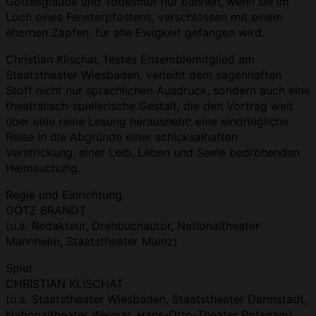
Gottesglaube und Todesmut nur bannen, wenn sie im
Loch eines Fensterpfostens, verschlossen mit einem
ehernen Zapfen, für alle Ewigkeit gefangen wird.
Christian Klischat, festes Ensemblemitglied am
Staatstheater Wiesbaden, verleiht dem sagenhaften
Stoff nicht nur sprachlichen Ausdruck, sondern auch eine
theatralisch-spielerische Gestalt, die den Vortrag weit
über eine reine Lesung heraushebt: eine eindringliche
Reise in die Abgründe einer schicksalhaften
Verstrickung, einer Leib, Leben und Seele bedrohenden
Heimsuchung.
Regie und Einrichtung
GÖTZ BRANDT
(u.a. Redakteur, Drehbuchautor, Nationaltheater
Mannheim, Staatstheater Mainz)
Spiel
CHRISTIAN KLISCHAT
(u.a. Staatstheater Wiesbaden, Staatstheater Darmstadt,
Nationaltheater Weimar, Hans-Otto-Theater Potsdam)