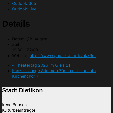
Outlook 365
Outlook Live
Details
Datum:
22. August
Zeit:
19:30 - 22:00
Website:
https://www.guidle.com/de/hkk6ef
«
Theatertag 2026 im Gleis 21
Konzert Junge Stimmen Zürich mit Lincanto
Kirchenchor
»
Stadt Dietikon
Irene Brioschi
Kulturbeauftragte