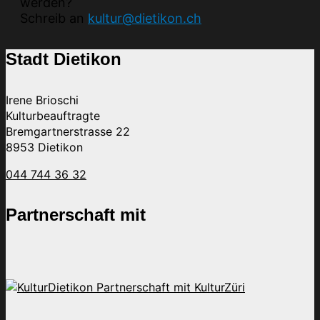
werden?
Schreib an
kultur@dietikon.ch
Stadt Dietikon
Irene Brioschi
Kulturbeauftragte
Bremgartnerstrasse 22
8953 Dietikon
044 744 36 32
Partnerschaft mit