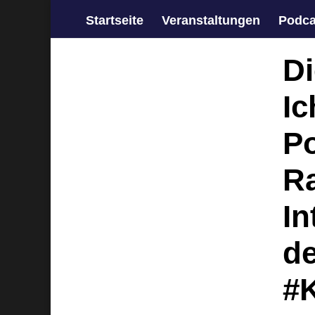
Startseite
Veranstaltungen
Podca
Di
Ic
Po
Ra
In
de
#K