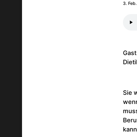
3. Feb
Gast
Diet
Sie 
wenn
muss
Beru
kann