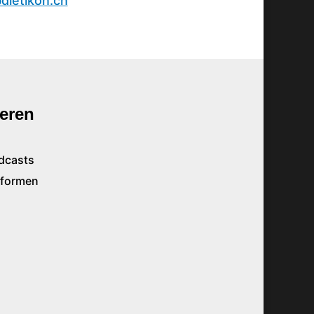
dietikon.ch
eren
dcasts
tformen