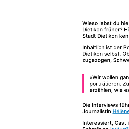
Wieso lebst du hi
Dietikon früher? Hö
Stadt Dietikon ken
ow
Next
sodes
Episode
Inhaltlich ist der P
Dietikon selbst. O
zugezogen, Schweiz
«Wir wollen ga
porträtieren. Z
erzählen, wie e
Die Interviews füh
Journalistin
Hélèn
Interessiert, Gas