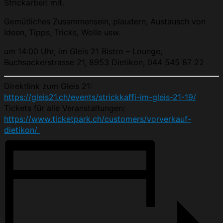
Strickarbeit mit.
Gemütliches Zusammensein, plaudern, Austausch von
Ideen, Tipps, Tricks, Wolle usw.
um 14:00 Uhr, im Gleis 21 Bistro – Lounge,
Buchsackerstrasse 21, 8953 Dietikon, 044 545 87 22
Direktlink zum Gleis 21:
https://gleis21.ch/events/strickkaffi-im-gleis-21-19/
Tickets für alle Veranstaltungen:
https://www.ticketpark.ch/customers/vorverkauf-
dietikon/