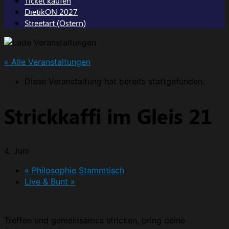
Ticket kaufen
DietikON 2027
Streetart (Ostern)
« Alle Veranstaltungen
Diese Veranstaltung hat bereits stattgefunden.
Strickkaffi im Gleis 21
4. Juni
«
Philosophie Stammtisch
Live & Bunt
»
Treffen und gemeinsames stricken, bring deine