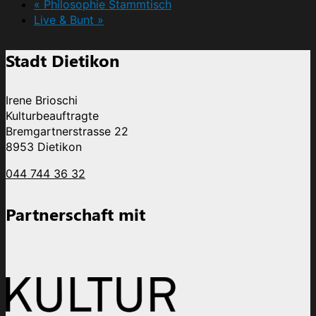
«
Philosophie Stammtisch
Live & Bunt
»
Stadt Dietikon
Irene Brioschi
Kulturbeauftragte
Bremgartnerstrasse 22
8953 Dietikon
044 744 36 32
Partnerschaft mit