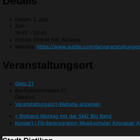
Details
Datum:
1. Juni
Zeit:
19:45 - 20:45
Eintritt:
Eintritt frei, Kollekte
Website:
https://www.guidle.com/de/veranstaltung
Veranstaltungsort
Gleis 21
Buchsackerstrasse 21
Dietikon
,
Veranstaltungsort-Website anzeigen
«
Bigband Montag mit der SMZ Big Band
Konzert I Förderprogramm Musikschulen Knonauer 