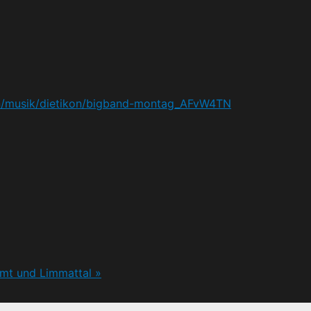
en/musik/dietikon/bigband-montag_AFvW4TN
Amt und Limmattal
»