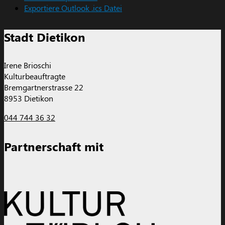
Exportiere Outlook .ics Datei
Stadt Dietikon
Irene Brioschi
Kulturbeauftragte
Bremgartnerstrasse 22
8953 Dietikon
044 744 36 32
Partnerschaft mit