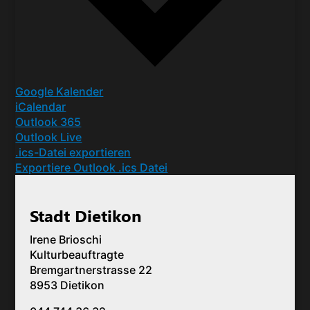
Google Kalender
iCalendar
Outlook 365
Outlook Live
.ics-Datei exportieren
Exportiere Outlook .ics Datei
Stadt Dietikon
Irene Brioschi
Kulturbeauftragte
Bremgartnerstrasse 22
8953 Dietikon