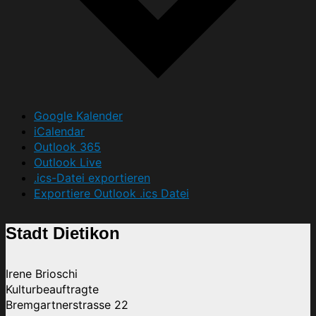
Google Kalender
iCalendar
Outlook 365
Outlook Live
.ics-Datei exportieren
Exportiere Outlook .ics Datei
Stadt Dietikon
Irene Brioschi
Kulturbeauftragte
Bremgartnerstrasse 22