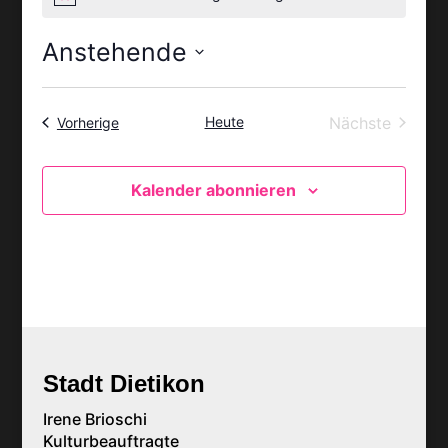
Hinweis
Anstehende
Datum
wählen.
Heute
Nächste
Veranstaltungen
Vorherige
Veranstalt
Kalender abonnieren
Stadt Dietikon
Irene Brioschi
Kulturbeauftragte