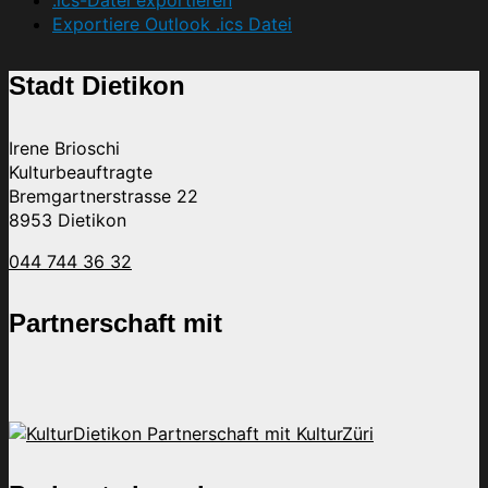
.ics-Datei exportieren
Exportiere Outlook .ics Datei
Stadt Dietikon
Irene Brioschi
Kulturbeauftragte
Bremgartnerstrasse 22
8953 Dietikon
044 744 36 32
Partnerschaft mit