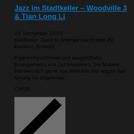
Jazz im Stadtkeller – Woodville 3
& Tian Long Li
23. September 20:00
Stadtkeller Dietikon
Bremgartnerstrasse 20,
Dietikon, Schweiz
Eigenkompositionen und ausgetüftelte
Arrangements von Jazzklassikern. Die Musiker
befreien sich gerne von Abläufen und wagen den
Sprung ins Ungewisse.
CHF25