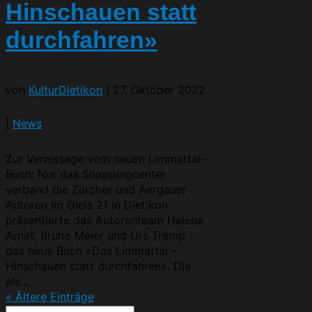
Hinschauen statt
durchfahren»
von
KulturDietikon
|
27. Oktober 2022
|
News
Zur Vernissage vom neuen Limmattal-
Buch: Nur das Shoppingcenter
verband die Zürcher und Aargauer
Autoren Im Gleis 21 in Dietikon
präsentierte das Autorenteam Helene
Arnet, Bruno Meier und Urs Tremp
das neue Buch «Das Limmattal –
Hinschauen statt durchfahren». Die
als...
« Ältere Einträge
Suchen