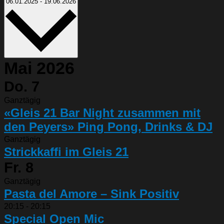
Datum
06.01.2025
-
19.06.2026
auswählen.
Mai 2026
Do.
7
Ganztägig
«Gleis 21 Bar Night zusammen mit
den Peyers» Ping Pong, Drinks & DJ
Ganztägig
Strickkaffi im Gleis 21
Fr.
8
Ganztägig
Pasta del Amore – Sink Positiv
20:15
-
20:15
Special Open Mic