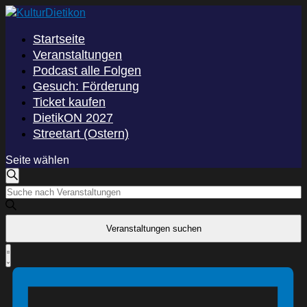
Startseite
Veranstaltungen
Podcast alle Folgen
Gesuch: Förderung
Ticket kaufen
DietikON 2027
Streetart (Ostern)
Seite wählen
Veranstaltungen
Veranstaltungen
Suche
Bitte
Suche
Schlüsselwort
eingeben.
und
Veranstaltungen suchen
Suche
Veranstaltung
nach
Ansichten,
Zusammenfassung
Veranstaltungen
Ansichten-
Schlüsselwort.
Navigation
Navigation