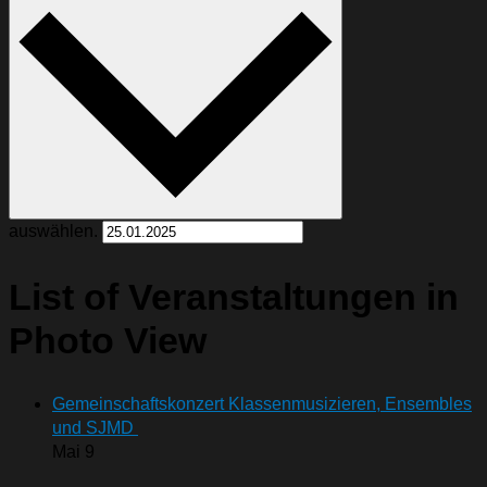
auswählen.
List of Veranstaltungen in
Photo View
Gemeinschaftskonzert Klassenmusizieren, Ensembles
und SJMD
Mai
9