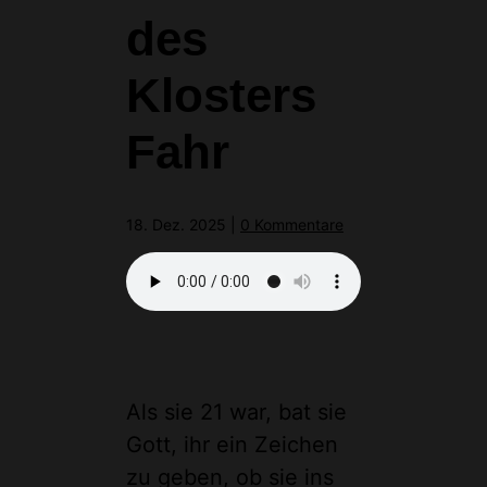
des
Klosters
Fahr
18. Dez. 2025
|
0 Kommentare
Als sie 21 war, bat sie
Gott, ihr ein Zeichen
zu geben, ob sie ins