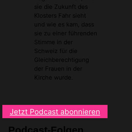
sie die Zukunft des
Klosters Fahr sieht
und wie es kam, dass
sie zu einer führenden
Stimme in der
Schweiz für die
Gleichberechtigung
der Frauen in der
Kirche wurde.
Jetzt Podcast abonnieren
Podcast-Folgen