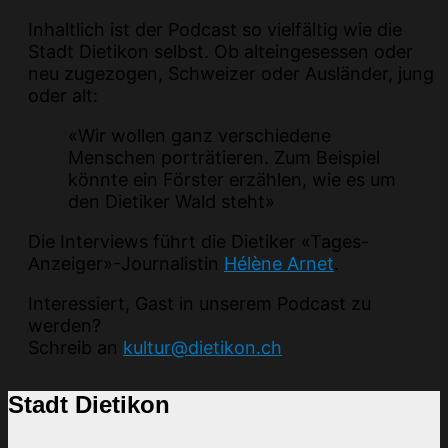
Inhaltlich ist der Podcast so vielfältig wie die
Stadt Dietikon selbst. Ob alteingesessen oder
neu zugezogen, Schweizer oder Ausländer, jung
oder alt:
«Wir wollen ganz verschiedene
Menschen porträtieren. Zum Beispiel
könnte ein Förster erzählen, wie es um
den Dietiker Wald steht»
Die Interviews führt die Dietiker «Tages-
Anzeiger»-­Journalistin
Hélène Arnet
.
Interessiert, Gast in unserem Podcast zu
werden?
Schreib an
kultur@dietikon.ch
Stadt Dietikon