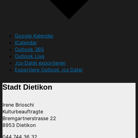
Google Kalender
iCalendar
Outlook 365
Outlook Live
.ics-Datei exportieren
Exportiere Outlook .ics Datei
Stadt Dietikon
Irene Brioschi
Kulturbeauftragte
Bremgartnerstrasse 22
8953 Dietikon
044 744 36 32