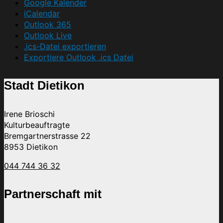
Google Kalender
iCalendar
Outlook 365
Outlook Live
.ics-Datei exportieren
Exportiere Outlook .ics Datei
Stadt Dietikon
Irene Brioschi
Kulturbeauftragte
Bremgartnerstrasse 22
8953 Dietikon
044 744 36 32
Partnerschaft mit