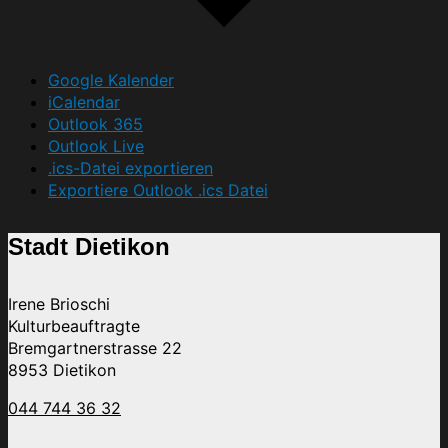
Google Kalender
iCalendar
Outlook 365
Outlook Live
.ics-Datei exportieren
Exportiere Outlook .ics Datei
Stadt Dietikon
Irene Brioschi
Kulturbeauftragte
Bremgartnerstrasse 22
8953 Dietikon
044 744 36 32