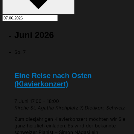
Juni 2026
So.
7
Eine Reise nach Osten
(Klavierkonzert)
7. Juni 17:00
-
18:00
Kirche St. Agatha
Kirchplatz 7, Dietikon, Schweiz
Zum diesjährigen Klavierkonzert möchten wir Sie
ganz herzlich einladen. Es wird der bekannte
schweizer Pianist – Simon Nádasi ein