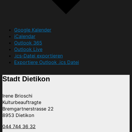
Google Kalender
iCalendar
Outlook 365
Outlook Live
.ics-Datei exportieren
Exportiere Outlook .ics Datei
Stadt Dietikon
Irene Brioschi
Kulturbeauftragte
Bremgartnerstrasse 22
8953 Dietikon
044 744 36 32