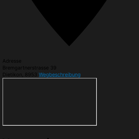
Adresse
Bremgartnerstrasse 39
Dietikon
,
8953
Wegbeschreibung