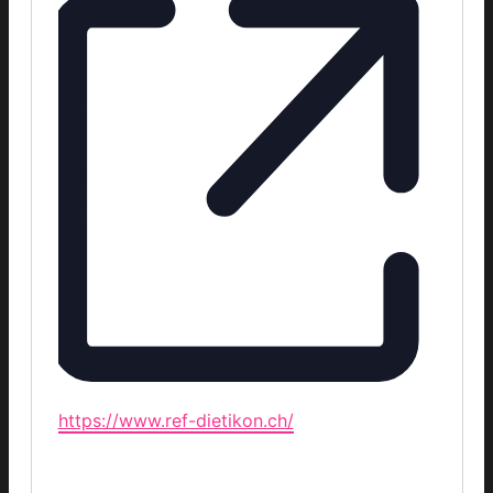
Webseite
https://www.ref-dietikon.ch/