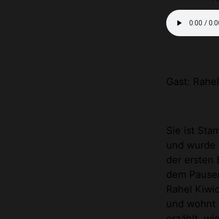
Gast: Rahel
Sie ist Sta
und wurde 
der ersten 
dem Pausen
Rahel Kiwi
und wohnt s
erzählt, wi