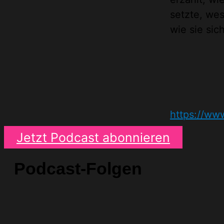
setzte, wes
wie sie sic
https://ww
Jetzt Podcast abonnieren
Podcast-Folgen