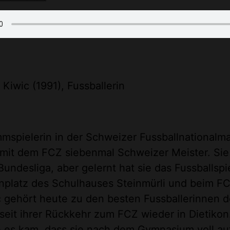
 Kiwic (1991), Fussballerin
mmspielerin in der Schweizer Fussballnationalm
mit dem FCZ siebenmal Schweizer Meister. Sie 
Bundesliga, aber gelernt hat sie das Fussballspi
platz des Schulhauses Steinmürli und beim FC
c gehört heute zu den besten Fussballerinnen 
eit ihrer Rückkehr zum FCZ wieder in Dietikon
e es kam, dass sie nach dem Gymnasium voll auf