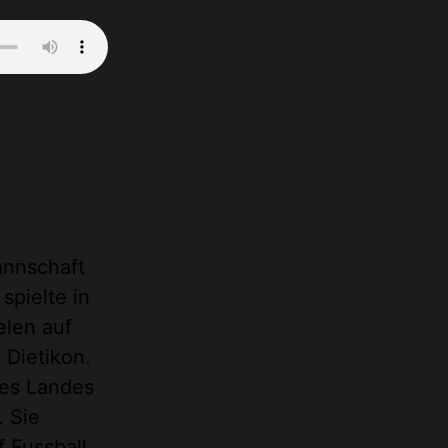
annschaft
spielte in
elen auf
 Dietikon.
des Landes
. Sie
 Fussball