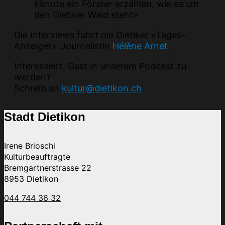
könnte ein Förster erzählen, wie es um
den Dietiker Wald steht»
Die Interviews führt die Dietiker «Tages-
Anzeiger»-­Journalistin
Hélène Arnet
.
Interessiert, Gast in unserem Podcast zu
werden?
Schreib an
kultur@dietikon.ch
Stadt Dietikon
Irene Brioschi
Kulturbeauftragte
Bremgartnerstrasse 22
8953 Dietikon
044 744 36 32