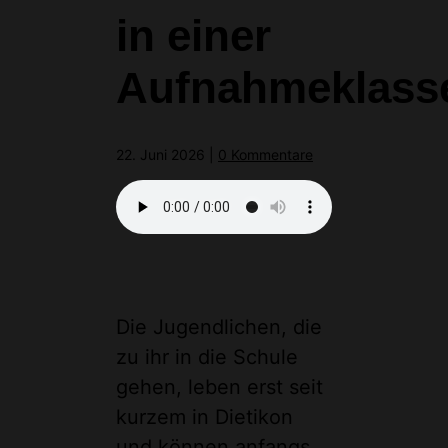
in einer
Aufnahmeklass
22. Juni 2026
|
0 Kommentare
Die Jugendlichen, die
zu ihr in die Schule
gehen, leben erst seit
kurzem in Dietikon
und können anfangs