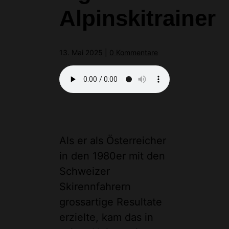
Alpinskitrainer
13. Mai 2025
|
0 Kommentare
Als er als Österreicher
in den 1980er mit den
Schweizer
Skirennfahrern
grossartige Resultate
erzielte, kam das in