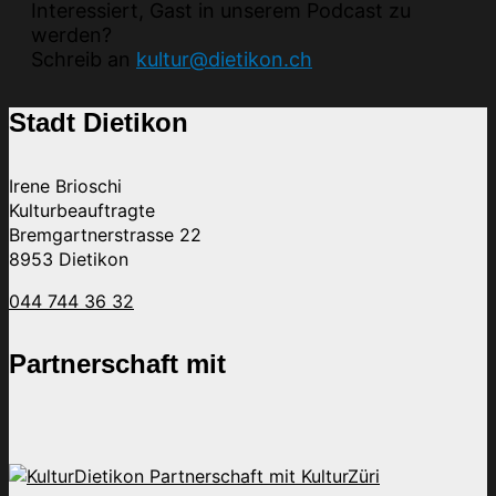
Interessiert, Gast in unserem Podcast zu
werden?
Schreib an
kultur@dietikon.ch
Stadt Dietikon
Irene Brioschi
Kulturbeauftragte
Bremgartnerstrasse 22
8953 Dietikon
044 744 36 32
Partnerschaft mit